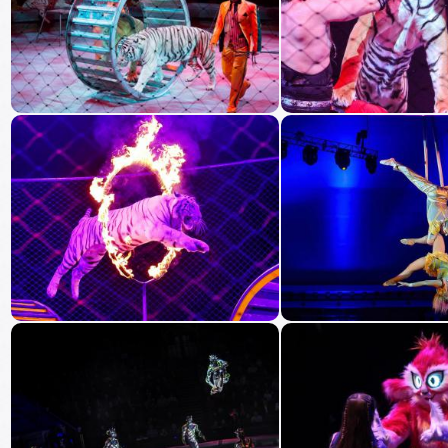
05
сентября
Выбор 
Суббота, 13:00
06
сентября
Воскресен
Выбор билетов
09
сентября
Выбор 
Среда, 19:00
12
сентября
Выбор 
Суббота, 13:00