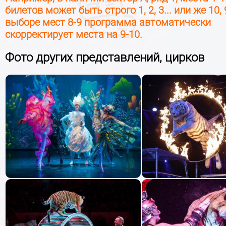
23
августа
Выбор 
Воскресенье, 13:00
билетов может быть строго 1, 2, 3... или же 10, 9
выборе мест 8-9 программа автоматически
скорректирует места на 9-10.
26
августа
Выбор 
Среда, 19:00
Фото других представлений, цирков
29
августа
Выбор 
Суббота, 13:00
29
августа
Выбор 
Суббота, 17:00
30
августа
Выбор 
Воскресенье, 13:00
02
сентября
Выбор 
Среда, 19:00