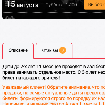
15
августа
Выбор 
Суббота, 17:00
16
августа
Выбор 
Воскресенье, 13:00
19
августа
Выбор 
Среда, 19:00
Описание
Отзывы
0
22
августа
Выбор 
Суббота, 13:00
Дети до 2-х лет 11 месяцев проходят в зал бес
права занимать отдельное место. С 3-х лет не
билет на каждого зрителя!
22
августа
Выбор 
Суббота, 17:00
Уважаемый клиент! Обратите внимание, что п
продажи, на самые актуальные даты представ
билеты формируются строго по порядку их на
Например, в наличии сектор А, ряд 1, места 1-