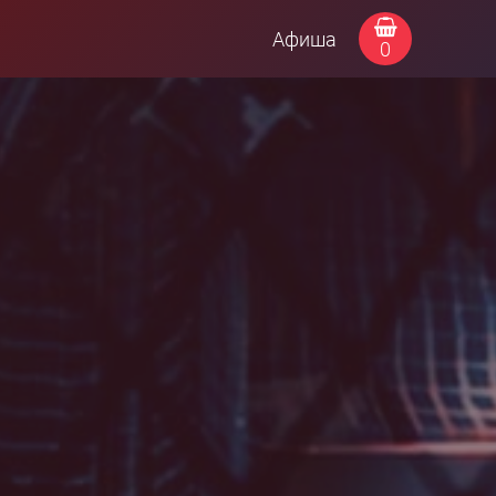
Афиша
0