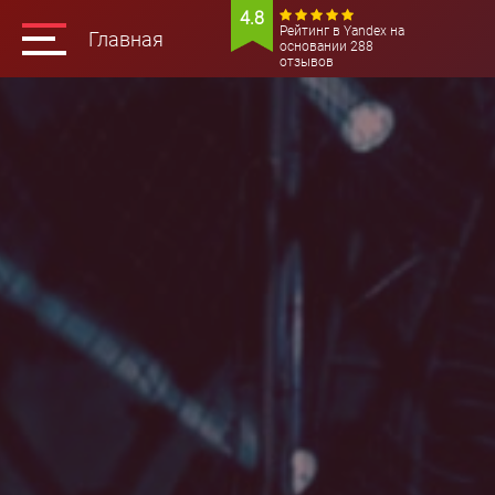
4.8
Рейтинг в Yandex на
Главная
основании 288
отзывов