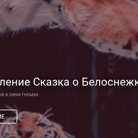
ление Сказка о Белоснежк
ке и семи гномах
ИЕ